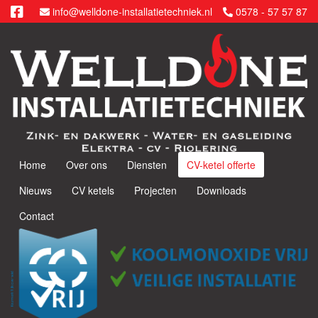
info@welldone-installatietechniek.nl
0578 - 57 57 87
Home
Over ons
Diensten
CV-ketel offerte
Nieuws
CV ketels
Projecten
Downloads
Contact