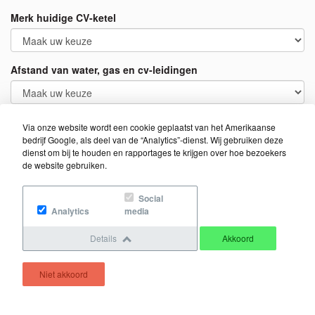
Merk huidige CV-ketel
Afstand van water, gas en cv-leidingen
Heeft u vloerverwarming?
Via onze website wordt een cookie geplaatst van het Amerikaanse
bedrijf Google, als deel van de “Analytics”-dienst. Wij gebruiken deze
Ja
dienst om bij te houden en rapportages te krijgen over hoe bezoekers
Nee
de website gebruiken.
Wenst u een nieuwe thermostaat?
Social
Analytics
media
Ja
Nee
Details
Akkoord
Weet ik niet
Persoonsgegevens
Niet akkoord
Aanhef *