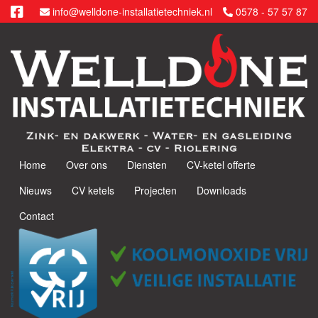
info@welldone-installatietechniek.nl
0578 - 57 57 87
Home
Over ons
Diensten
CV-ketel offerte
Nieuws
CV ketels
Projecten
Downloads
Contact